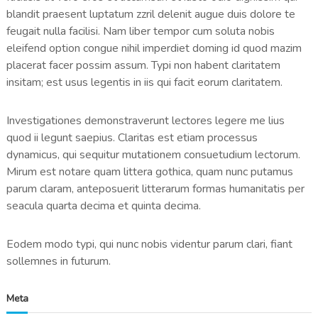
h
blandit praesent luptatum zzril delenit augue duis dolore te
u
feugait nulla facilisi. Nam liber tempor cum soluta nobis
r
eleifend option congue nihil imperdiet doming id quod mazim
placerat facer possim assum. Typi non habent claritatem
insitam; est usus legentis in iis qui facit eorum claritatem.
Investigationes demonstraverunt lectores legere me lius
quod ii legunt saepius. Claritas est etiam processus
dynamicus, qui sequitur mutationem consuetudium lectorum.
Mirum est notare quam littera gothica, quam nunc putamus
parum claram, anteposuerit litterarum formas humanitatis per
seacula quarta decima et quinta decima.
Eodem modo typi, qui nunc nobis videntur parum clari, fiant
sollemnes in futurum.
Meta