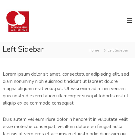
S
P
k
o
i
l
p
e
t
n
o
v
c
Left Sidebar
Home
Left Sidebar
e
o
r
n
e
t
Lorem ipsum dolor sit amet, consectetuer adipiscing elit, sed
i
e
diam nonummy nibh euismod tincidunt ut laoreet dolore
n
n
magna aliquam erat volutpat. Ut wisi enim ad minim veniam,
W
t
quis nostrud exerci tation ullamcorper suscipit lobortis nisl ut
i
aliquip ex ea commodo consequat.
n
t
e
Duis autem vel eum iriure dolor in hendrerit in vulputate velit
r
esse molestie consequat, vel illum dolore eu feugiat nulla
t
facilisis at vero eros et accumsan et iusto odio dignissim qui